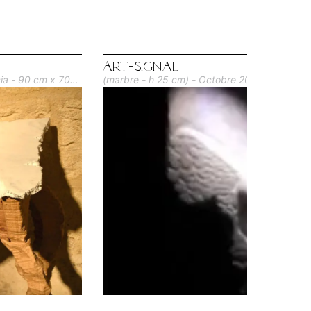
Art-Signal
cia - 90 cm x 70
(marbre - h 25 cm) - Octobre 2015