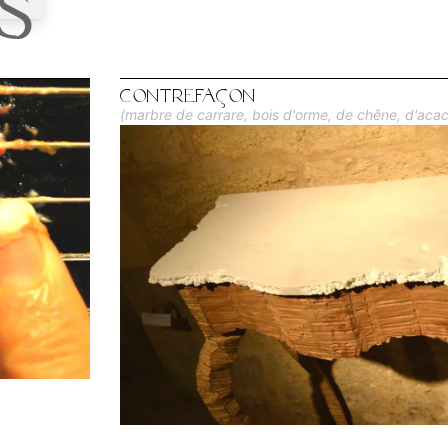
s
Contrefaçon
(marbre de carrare, bois d'orme, de chêne, d'aca
cm x 35 cm) - Octobre 2017