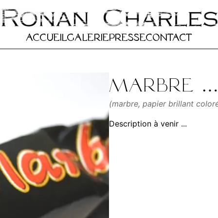
Accueil
Galerie
Presse
Contact
Marbre …e
(marbre, papier brillant colo
Description à venir ...