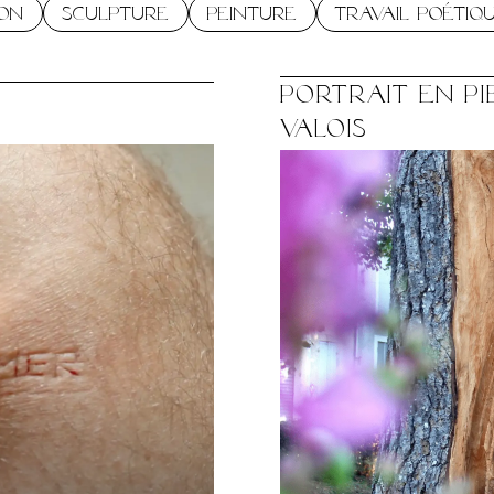
ion
Sculpture
Peinture
Travail Poétiq
Portrait en p
Valois