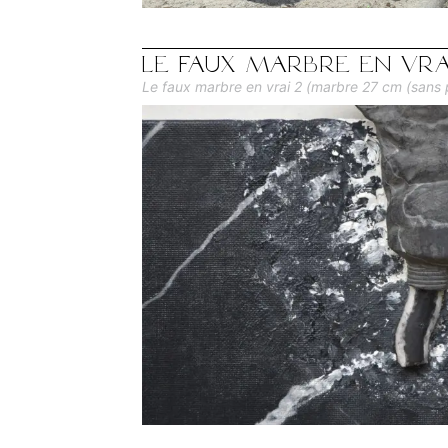
Le faux marbre en vra
Le faux marbre en vrai 2 (marbre 27 cm (sans pe
sur carton entoilé 65 x 50 cm) - 2012 ...voir le
page !