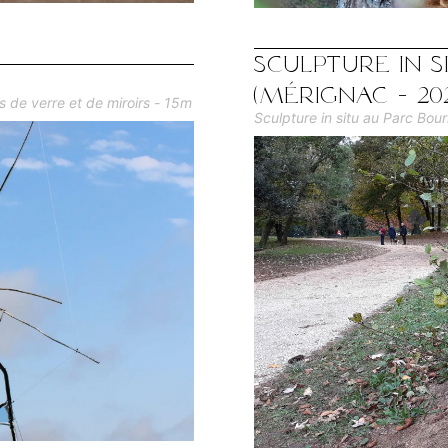
Sculpture in 
(Mérignac - 20
s de verre et de miroirs - 15m
Sculpture in situ au Parc Bou