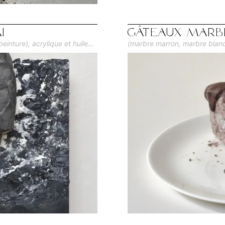
i
Gâteaux marb
inture), acrylique et huile
(marbre marron, marbre blanc -
 détail de l'astuce en bas de