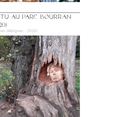
situ au Parc Bourran
20)
rran (Mérignac - 2020)