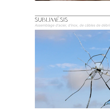
Sublimésis
Assemblage d'acier, d'inox, de câbles de débri