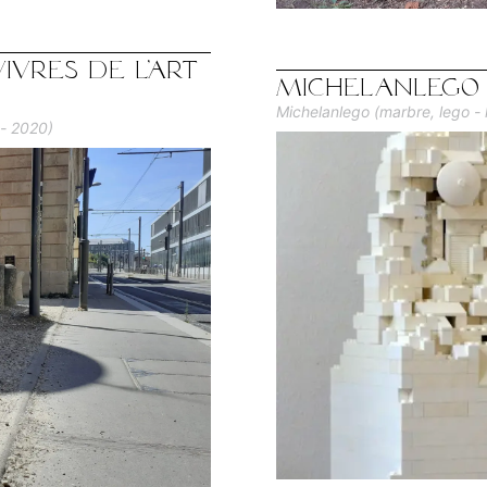
ivres de l'Art
Michelanlego
Michelanlego (marbre, lego -
 - 2020)